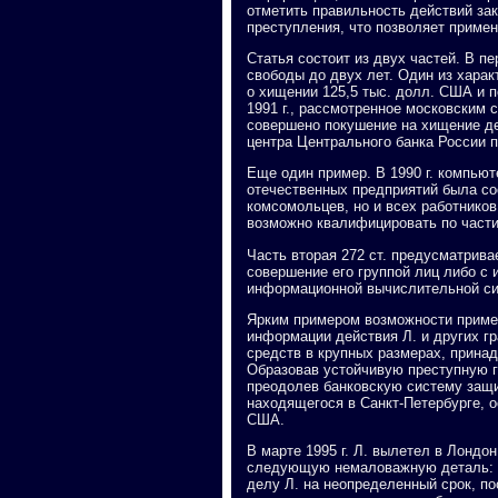
отметить правильность действий за
преступления, что позволяет приме
Статья состоит из двух частей. В п
свободы до двух лет. Один из харак
о хищении 125,5 тыс. долл. США и 
1991 г., рассмотренное московским 
совершено покушение на хищение де
центра Центрального банка России п
Еще один пример. В 1990 г. компью
отечественных предприятий была сос
комсомольцев, но и всех работников
возможно квалифицировать по части 
Часть вторая 272 ст. предусматрива
совершение его группой лиц либо с
информационной вычислительной сис
Ярким примером возможности приме
информации действия Л. и других г
средств в крупных размерах, принад
Образовав устойчивую преступную гр
преодолев банковскую систему защи
находящегося в Санкт-Петербурге,
США.
В марте 1995 г. Л. вылетел в Лондо
следующую немаловажную деталь: со
делу Л. на неопределенный срок, по