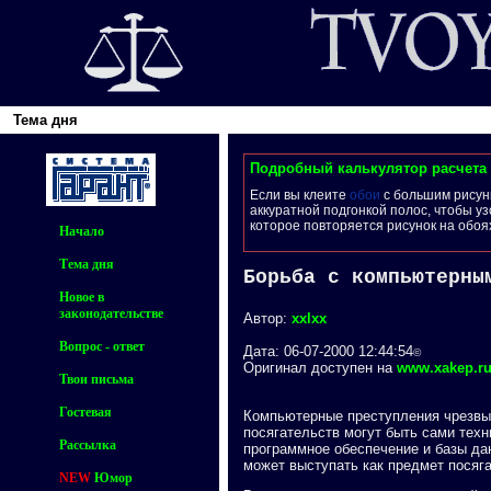
Тема дня
Подробный калькулятор расчета 
Если вы клеите
обои
с большим рисунк
аккуратной подгонкой полос, чтобы у
которое повторяется рисунок на обоя
Начало
Тема дня
Борьба с компьютерны
Новое в
законодательстве
Автор:
xxlxx
Вопрос - ответ
Дата: 06-07-2000 12:44:54
©
Оригинал доступен на
www.xakep.r
Твои письма
Гостевая
Компьютерные преступления чрезвы
посягательств могут быть сами тех
Рассылка
программное обеспечение и базы да
может выступать как предмет посяга
NEW
Юмор