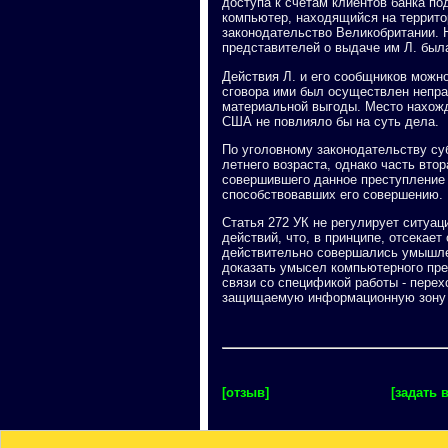
доступа к счетам клиентов банка п
компьютер, находящийся на территор
законодательство Великобритании. 
представителей о выдаче им Л. был
Действия Л. и его сообщников можно 
сговора ими был осуществлен непра
материальной выгоды. Место нахожд
США не повлияло бы на суть дела.
По уголовному законодательству су
летнего возраста, однако часть вто
совершившего данное преступление 
способствовавших его совершению.
Статья 272 УК не регулирует ситуа
действий, что, в принципе, отсекае
действительно совершались умышлен
доказать умысел компьютерного пре
связи со спецификой работы - перех
защищаемую информационную зону д
[отзыв]
[задать 