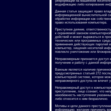
(информации на машинном носителе,
модификацию либо копирование инф
Данная статья защищает право вла
информационной вычислительной си
обработке информации как собствен
право использования компьютера.
Преступное деяние, ответственность
к охраняемой законом компьютерной
действий и может выражаться в про
технических или программных сред
применения действующих паролей ил
компьютер, хищения носителей инфо
повлекло уничтожение или блокиро
Неправомерным признается доступ 
получение и работу с данной инфор
Важным является наличие причинно
предусмотренных статьей 272 после
компьютерной системе, которое мож
неправомерного доступа не влечет у
Неправомерный доступ к компьютер
преступление, лицо сознает, что н
неизбежность наступления указанных
либо относится к ним безразлично.
Мотивы и цели данного преступлени
информацию, желание причинить вр