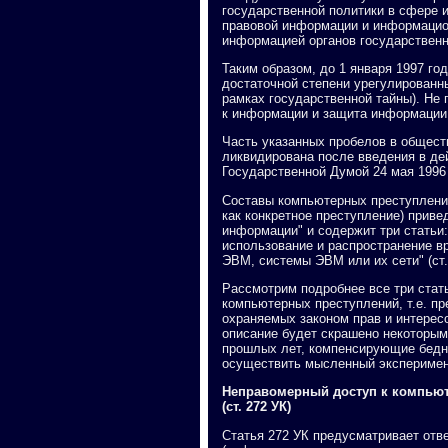
государственной политики в сфере 
правовой информации и информацион
информацией органов государственн
Таким образом, до 1 января 1997 го
достаточной степени урегулированн
рамках государственной тайны). Не 
к информации и защита информации,
Часть указанных пробелов в общес
ликвидирована после введения в дей
Государственной Думой 24 мая 1996 
Составы компьютерных преступлений
как конкретное преступление) приве
информации" и содержит три статьи:
использование и распространение в
ЭВМ, системы ЭВМ или их сети" (ст.
Рассмотрим подробнее все три стат
компьютерных преступлений, т.е. п
охраняемых законом прав и интере
описание будет скрашено некоторы
прошлых лет, компенсирующие бедно
осуществить мысленный эксперимен
Неправомерный доступ к компью
(ст. 272 УК)
Статья 272 УК предусматривает отв