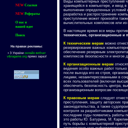
Виды компьютерных преступлений чр
NEW
Ссылки
хранящейся в компьютере, и ввод в
выполнении определенных условий и
NEW
Рефераты
разработка и распространение ком
преступление может произойти также
О нас и
вычислительных комплексов или из
нашей идее
В настоящее время все меры проти
технические, организационные и 
Поиск
К техническим мерам
можно отнест
На правах рекламы:
резервирование важных компьютерны
обеспечение резервным электропита
•
З України
онлайн вебчат
комплексов безопасности и многое д
vibragame.org
прямо зараз!
К организационным мерам
относят
ведения особо важных работ только
после выхода его из строя, органи
лицами, незаинтересованными в сок
всех пользователей (включая высше
обеспечить безопасность центра, вы
организационным вопросам посвящен
К правовым мерам
следует отнест
преступления, защиту авторских пр
законодательства, а также судопро
контроля за разработчиками компью
последние годы появились работы п
это работы Ю. Батурина, М. Карелин
путь борьбы с компьютерной престу
законодательную информированность