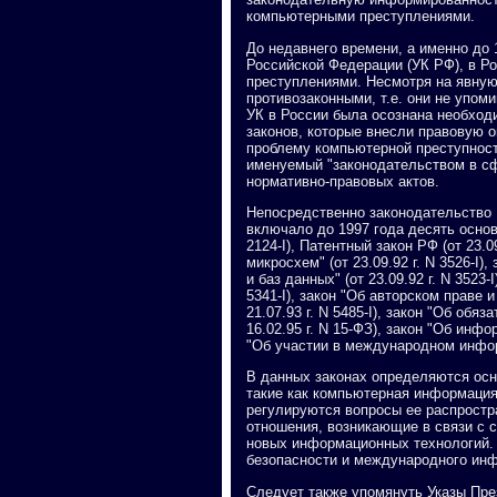
компьютерными преступлениями.
До недавнего времени, а именно до 
Российской Федерации (УК РФ), в Р
преступлениями. Несмотря на явную
противозаконными, т.е. они не упом
УК в России была осознана необход
законов, которые внесли правовую 
проблему компьютерной преступност
именуемый "законодательством в с
нормативно-правовых актов.
Непосредственно законодательство 
включало до 1997 года десять основ
2124-I), Патентный закон РФ (от 23.0
микросхем" (от 23.09.92 г. N 3526-
и баз данных" (от 23.09.92 г. N 3523
5341-I), закон "Об авторском праве и
21.07.93 г. N 5485-I), закон "Об обяз
16.02.95 г. N 15-ФЗ), закон "Об инф
"Об участии в международном информ
В данных законах определяются осн
такие как компьютерная информация
регулируются вопросы ее распростр
отношения, возникающие в связи с 
новых информационных технологий.
безопасности и международного ин
Следует также упомянуть Указы Пре