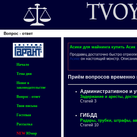
Вопрос - ответ
Асики для майнинга купить Асик s
Продавец достаточно быстро отреогир
Асике
он настоящий монстр. Описание
Начало
Тема дня
Приём вопросов временно
Новое в
законодательстве
Административное и у
Задержание и аресты, достм
Вопрос - ответ
Статей 3
Твои письма
ГИБДД
Гостевая
Радары, трубки, штрафы, а
Рассылка
Статей 10
NEW
Юмор