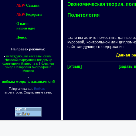
Экономическая теория, пол
NEW
Ссылки
NEW
Рефераты
Политология
О нас и
нашей идее
Поиск
Если вы хотите поместить данные р
курсовой, контрольной или дипломн
сайт следующего содержания:
На правах рекламы:
Данная ра
•
охлаждающие кассеты, orion
|
Николай фартушняк владимир
фартушняк бизнес, a s
|
Кремлев
[отзыв]
[задать 
Умар Назарович биография в
Москве
•
вебкам модель вакансия спб
Telegram канал.
Вебкам
-
агрегаторы. Социальные сети.