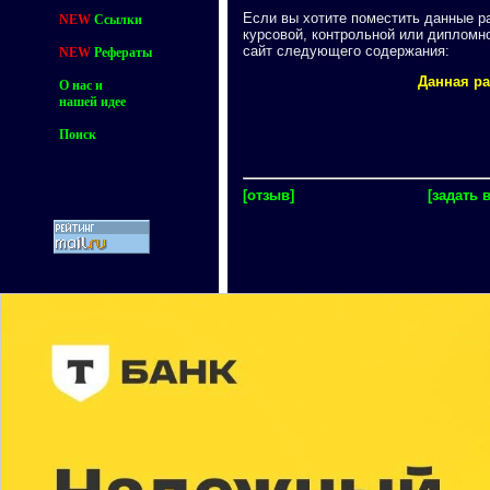
Если вы хотите поместить данные р
NEW
Ссылки
курсовой, контрольной или дипломн
сайт следующего содержания:
NEW
Рефераты
Данная ра
О нас и
нашей идее
Поиск
[отзыв]
[задать 