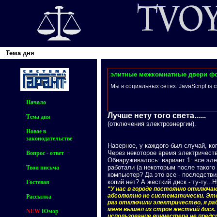
Тема дня
элитные межкомнатные двери фо
Мы в социальных сетях: JavaScript is cur
Начало
Лучше нету того света......
Тема дня
(отключения электроэнергии).
Новое в
законодательстве
Наверное, у каждого был случай, ко
Через некоторое время электричеств
Вопрос - ответ
Обнаруживалось: вариант 1: все эле
работали (а некоторым после такого
Твои письма
компьютер? Да это все - последстви
копий нет? А жесткий диск - ту-ту..
Гостевая
"У нас в городе постоянно отключа
абсолютно не систематически. Это н
Рассылка
раз отключили электричество, я ра
меня вышел из строя жесткий диск
NEW
Юмор
использование винчестера не предс