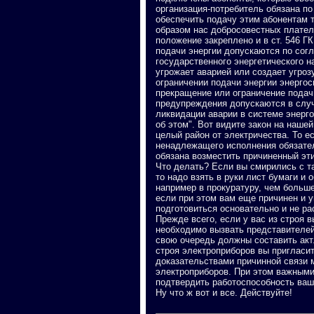
организация-потребитель обязана п
обеспечить подачу этим абонентам 
образом нас добросовестных плател
положение закреплено и в ст. 546 Г
подачи энергии допускаются по сог
государственного энергетического н
угрожает аварией или создает угроз
ограничении подачи энергии энерго
прекращение или ограничение подачи
предупреждения допускаются в слу
ликвидации аварии в системе энерг
об этом". Вот видите закон на наш
целый район от электричества. То е
ненадлежащего исполнения обязател
обязана возместить причиненный этим
Что делать? Если вы смирились с та
то надо взять в руки лист бумаги и
например в прокуратуру, чем больше
если при этом вам еще причинен и у
подготовиться основательно и не ра
Прежде всего, если у вас из строя 
необходимо вызвать представителей
свою очередь должны составить акт
строя электроприборов вы пригласит
доказательствами причинной связи 
электроприборов. При этом важными
подтвердить работоспособность ваш
Ну что ж вот и все. Действуйте!