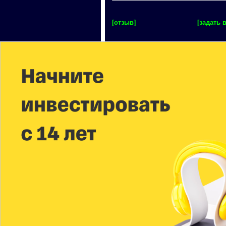
[отзыв]
[задать 