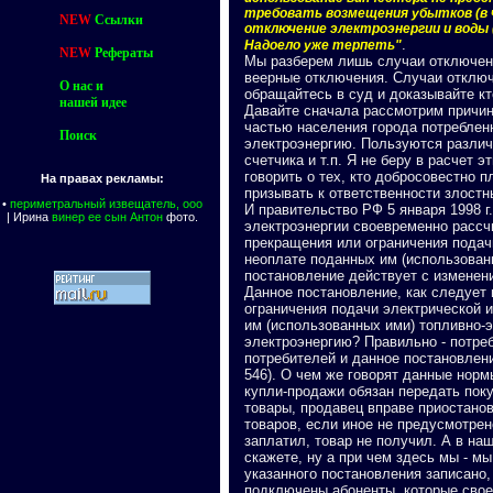
требовать возмещения убытков (в ч
NEW
Ссылки
отключение электроэнергии и воды (
.
Надоело уже терпеть"
NEW
Рефераты
Мы разберем лишь случаи отключен
веерные отключения. Случаи отключ
О нас и
обращайтесь в суд и доказывайте кто
нашей идее
Давайте сначала рассмотрим причин
частью населения города потребленн
Поиск
электроэнергию. Пользуются различ
счетчика и т.п. Я не беру в расчет 
говорить о тех, кто добросовестно п
На правах рекламы:
призывать к ответственности злостн
•
периметральный извещатель, ооо
И правительство РФ 5 января 1998 
| Ирина
винер ее сын Антон
фото.
электроэнергии своевременно рассч
прекращения или ограничения подачи
неоплате поданных им (использован
постановление действует с изменения
Данное постановление, как следует 
ограничения подачи электрической и
им (использованных ими) топливно-э
электроэнергию? Правильно - потре
потребителей и данное постановление
546). О чем же говорят данные нормы
купли-продажи обязан передать поку
товары, продавец вправе приостано
товаров, если иное не предусмотрен
заплатил, товар не получил. А в на
скажете, ну а при чем здесь мы - м
указанного постановления записано,
подключены абоненты, которые свое