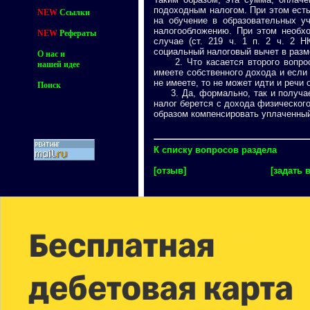
подоходным налогом. При этом есть 
NEW
Ссылки
на обучение в образовательных у
налогообложению. При этом необх
NEW
Рефераты
случае (ст. 219 ч. 1 п. 2 ч. 2 
социальный налоговый вычет в разм
О нас и
2. Что касается второго вопроса
нашей идее
имеете собственного дохода и если
не имеете, то не может идти и речи 
Поиск
3. Да, формально, так и получаетс
налог берется с дохода физического
образом компенсировать уплаченный
К списку вопросов раздела
[отзыв]
[задать 