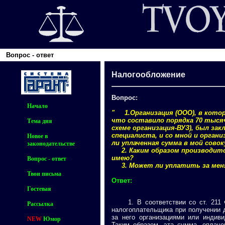
Вопрос - ответ
Налогообложение
Вопрос:
Начало
" 1.Организация (ООО), в которо
что составило порядка 70 тысяч
Тема дня
схеме организация-ВУЗ), был за
специалиста, и со мной и орган
Новое в
ли уплаченная сумма в мой сово
законодательстве
2. Каким образом производится 
имею?
Вопрос - ответ
3. Может ли уплатить за меня
Твои письма
Ответ:
Гостевая
1. В соответствии со ст. 211 ч.
Рассылка
налогоплательщика при получении 
за него организациями или индив
NEW
Юмор
Таким образом, эта сумма, оплаче