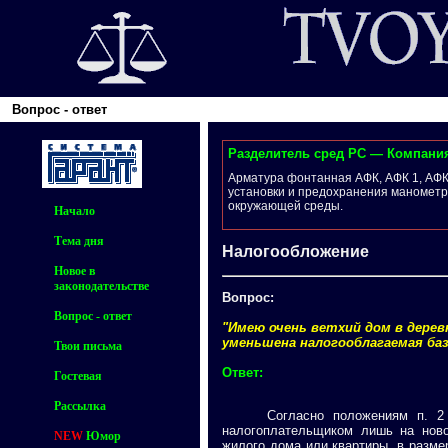
Вопрос - ответ
Разделитель сред РС — Компан
Арматура фонтанная АФК, АФК 1, АФК
установки и предохранения манометр
окружающей среды.
Начало
Тема дня
Налогообложение
Новое в
законодательстве
Вопрос:
Вопрос - ответ
"Имею очень ветхий дом в дере
уменьшена налогооблагаемая баз
Твои письма
Ответ:
Гостевая
Рассылка
Согласно положениям п. 2 ст.
налогоплательщиком лишь на ново
NEW
Юмор
жилого дома или квартиры, в разм