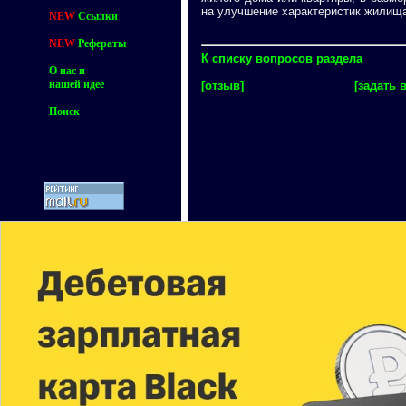
на улучшение характеристик жилищ
NEW
Ссылки
NEW
Рефераты
К списку вопросов раздела
О нас и
нашей идее
[отзыв]
[задать 
Поиск