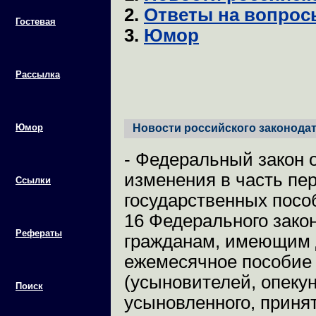
2.
Ответы на вопрос
Гостевая
3.
Юмор
Рассылка
Юмор
Новости российского законодат
- Федеральный закон о
изменения в часть пе
Ссылки
государственных посо
16 Федерального зако
Рефераты
гражданам, имеющим д
ежемесячное пособие 
(усыновителей, опекун
Поиск
усыновленного, принят