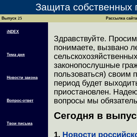
Защита собственных 
Выпуск
25
Рассылка сайт
iNDEX
Здравствуйте. Просим
понимаете, вызвано л
сельскохозяйственных р
Тема дня
законопослушные граж
пользоваться) своим п
Новости закона
период будет выходит
приостановлен. Надею
вопросы мы обязатель
Вопрос-ответ
Сегодня в выпус
Твои письма
1.
Новости российско