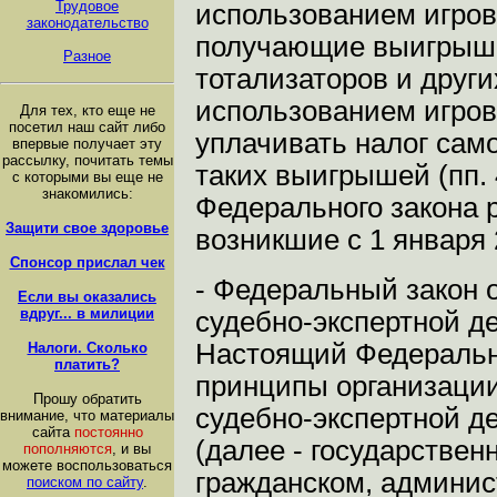
Трудовое
использованием игров
законодательство
получающие выигрыши
Разное
тотализаторов и други
использованием игров
Для тех, кто еще не
посетил наш сайт либо
уплачивать налог сам
впервые получает эту
рассылку, почитать темы
таких выигрышей (пп. 4
с которыми вы еще не
знакомились:
Федерального закона 
Защити свое здоровье
возникшие с 1 января 
Спонсор прислал чек
- Федеральный закон о
Если вы оказались
вдруг... в милиции
судебно-экспертной д
Настоящий Федеральны
Налоги. Сколько
платить?
принципы организации
Прошу обратить
судебно-экспертной д
внимание, что материалы
сайта
постоянно
(далее - государствен
пополняются
, и вы
можете воспользоваться
гражданском, админис
поиском по сайту
.