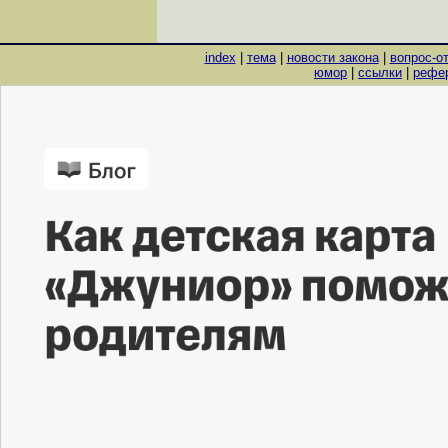
index
|
тема
|
новости закона
|
вопрос-о
юмор
|
ссылки
|
рефе