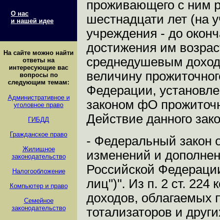
проживающего с ним р
О нас
шестнадцати лет (на 
и нашей идее
учреждения - до оконч
достижения им возрас
На сайтe можно найти
среднедушевым доходо
ответы на
интересующие вас
величину прожиточног
вопросы по
следующим темам:
Федерации, установле
Административное и
законом фО прожиточ
уголовное право
Действие данного зако
ГИБДД
Гражданское право
- Федеральный закон о
Жилищное
изменений и дополнен
законодательство
Российской Федерации
Налогообложение
лиц")". Из п. 2 ст. 22
Компьютер и право
доходов, облагаемых 
Семейное
законодательство
тотализаторов и други